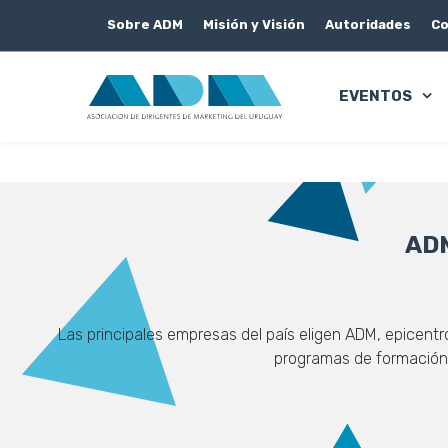
Sobre ADM
Misión y Visión
Autoridades
Co
EVENTOS
ADM
Las principales empresas del país eligen ADM, epicentr
programas de formación d