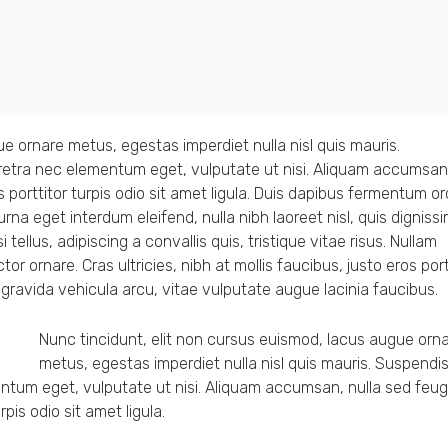
e ornare metus, egestas imperdiet nulla nisl quis mauris.
retra nec elementum eget, vulputate ut nisi. Aliquam accumsan,
 porttitor turpis odio sit amet ligula. Duis dapibus fermentum orc
rna eget interdum eleifend, nulla nibh laoreet nisl, quis digniss
tellus, adipiscing a convallis quis, tristique vitae risus. Nullam
tor ornare. Cras ultricies, nibh at mollis faucibus, justo eros port
gravida vehicula arcu, vitae vulputate augue lacinia faucibus.
Nunc tincidunt, elit non cursus euismod, lacus augue orn
metus, egestas imperdiet nulla nisl quis mauris. Suspendi
entum eget, vulputate ut nisi. Aliquam accumsan, nulla sed feug
rpis odio sit amet ligula.