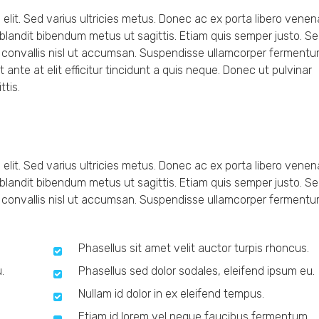
elit. Sed varius ultricies metus. Donec ac ex porta libero venen
a blandit bibendum metus ut sagittis. Etiam quis semper justo. S
ctor convallis nisl ut accumsan. Suspendisse ullamcorper ferment
at ante at elit efficitur tincidunt a quis neque. Donec ut pulvinar
ttis.
elit. Sed varius ultricies metus. Donec ac ex porta libero venen
a blandit bibendum metus ut sagittis. Etiam quis semper justo. S
ctor convallis nisl ut accumsan. Suspendisse ullamcorper ferment
Phasellus sit amet velit auctor turpis rhoncus.
.
Phasellus sed dolor sodales, eleifend ipsum eu.
Nullam id dolor in ex eleifend tempus.
Etiam id lorem vel neque faucibus fermentum.