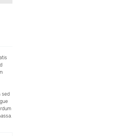
atis
ed
um
s sed
ugue
terdum
massa.