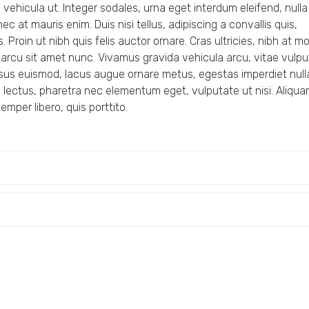
ehicula ut. Integer sodales, urna eget interdum eleifend, nulla
ec at mauris enim. Duis nisi tellus, adipiscing a convallis quis,
. Proin ut nibh quis felis auctor ornare. Cras ultricies, nibh at mol
us arcu sit amet nunc. Vivamus gravida vehicula arcu, vitae vulp
rsus euismod, lacus augue ornare metus, egestas imperdiet nulla
i lectus, pharetra nec elementum eget, vulputate ut nisi. Aliqu
mper libero, quis porttito.