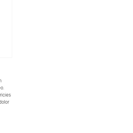
m
o.
ricies
dolor