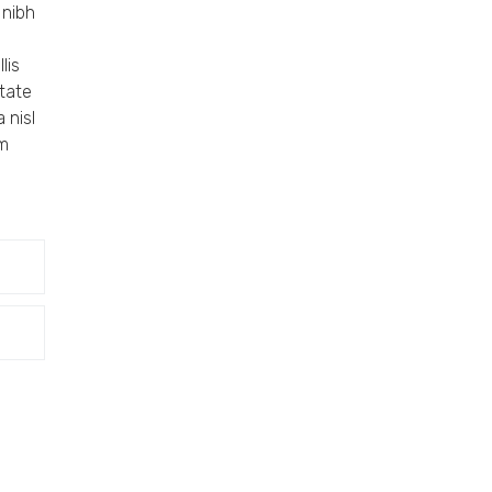
 nibh
lis
utate
 nisl
am