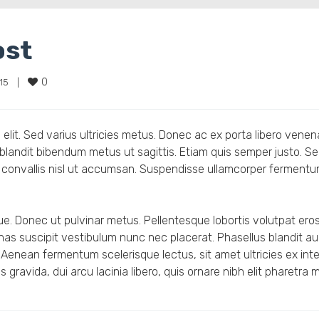
ost
0
5    
|
elit. Sed varius ultricies metus. Donec ac ex porta libero venen
a blandit bibendum metus ut sagittis. Etiam quis semper justo. S
ctor convallis nisl ut accumsan. Suspendisse ullamcorper ferment
eque. Donec ut pulvinar metus. Pellentesque lobortis volutpat ero
enas suscipit vestibulum nunc nec placerat. Phasellus blandit a
enean fermentum scelerisque lectus, sit amet ultricies ex in
gravida, dui arcu lacinia libero, quis ornare nibh elit pharetra 