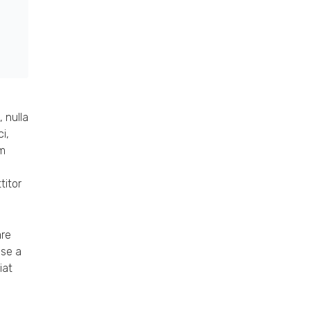
 nulla
i,
im
titor
are
sse a
iat