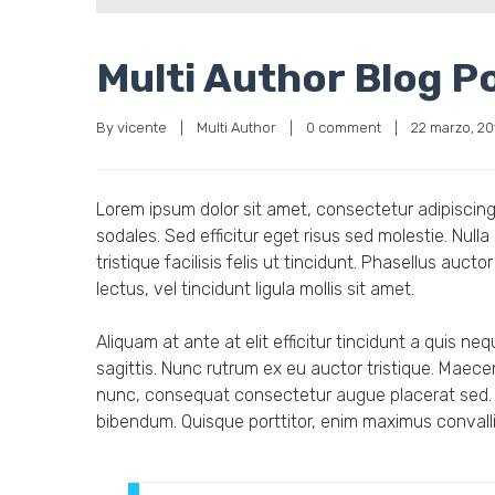
Multi Author Blog P
By 
vicente
|
Multi Author
|
0 comment
|
22 marzo, 201
Lorem ipsum dolor sit amet, consectetur adipiscing 
sodales. Sed efficitur eget risus sed molestie. Null
tristique facilisis felis ut tincidunt. Phasellus au
lectus, vel tincidunt ligula mollis sit amet.
Aliquam at ante at elit efficitur tincidunt a quis n
sagittis. Nunc rutrum ex eu auctor tristique. Maec
nunc, consequat consectetur augue placerat sed. A
bibendum. Quisque porttitor, enim maximus convallis 