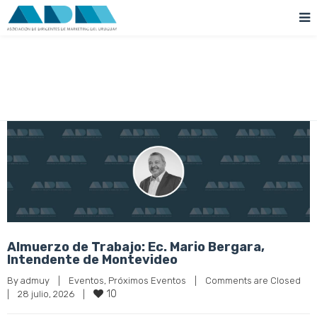
Classic Blog Fullwidth
Almuerzo de Trabajo: Ec. Mario Bergara,
Intendente de Montevideo
By 
admuy
|
Eventos
, 
Próximos Eventos
|
Comments are Closed
10
|
28 julio, 2026    
|