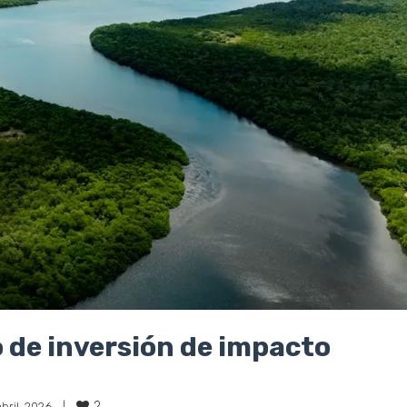
o de inversión de impacto
2
bril, 2026    
|
mpacto en América Latina y el Caribe (FIIALC), un instrumento s