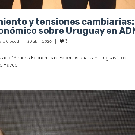
imiento y tensiones cambiarias:
 económico sobre Uruguay en AD
3
re Closed
|
30 abril, 2026    
|
ulado “Miradas Económicas: Expertos analizan Uruguay”, los
de Haedo.