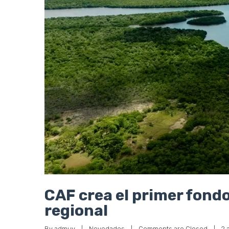
CAF crea el primer fond
regional
By 
admuy
|
Novedades
|
Comments are Closed
|
2 a
CAF aprobó la creación del Fondo de Inversión de I