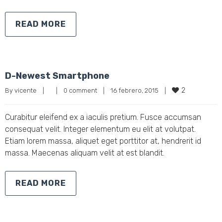
READ MORE
D-Newest Smartphone
2
By 
vicente
|
|
0 comment
|
16 febrero, 2015    
|
Curabitur eleifend ex a iaculis pretium. Fusce accumsan
consequat velit. Integer elementum eu elit at volutpat.
Etiam lorem massa, aliquet eget porttitor at, hendrerit id
massa. Maecenas aliquam velit at est blandit.
READ MORE