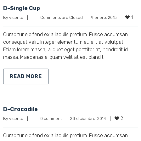
D-Single Cup
1
By 
vicente
|
|
Comments are Closed
|
9 enero, 2015    
|
Curabitur eleifend ex a iaculis pretium. Fusce accumsan
consequat velit. Integer elementum eu elit at volutpat.
Etiam lorem massa, aliquet eget porttitor at, hendrerit id
massa. Maecenas aliquam velit at est blandit.
READ MORE
D-Crocodile
2
By 
vicente
|
|
0 comment
|
28 diciembre, 2014    
|
Curabitur eleifend ex a iaculis pretium. Fusce accumsan