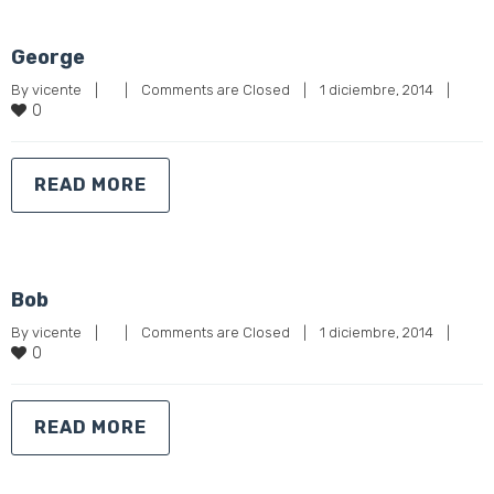
George
By 
vicente
|
|
Comments are Closed
|
1 diciembre, 2014    
|
0
READ MORE
Bob
By 
vicente
|
|
Comments are Closed
|
1 diciembre, 2014    
|
0
READ MORE