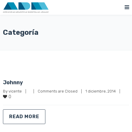
Categoría
Johnny
By 
vicente
|
|
Comments are Closed
|
1 diciembre, 2014    
|
0
READ MORE